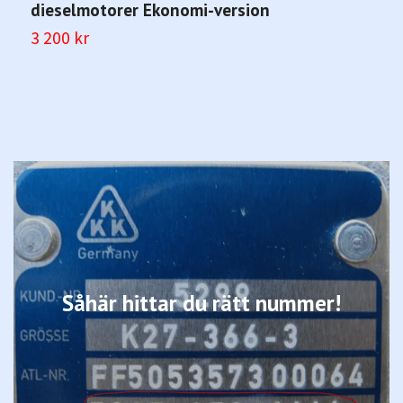
dieselmotorer Ekonomi-version
2
3 200 kr
Såhär hittar du rätt nummer!