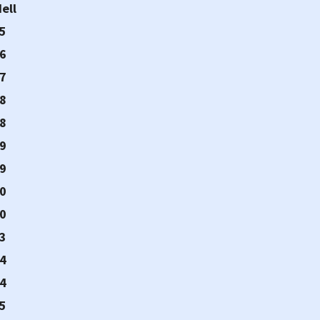
ell
5
6
7
8
8
9
9
0
0
3
4
4
5