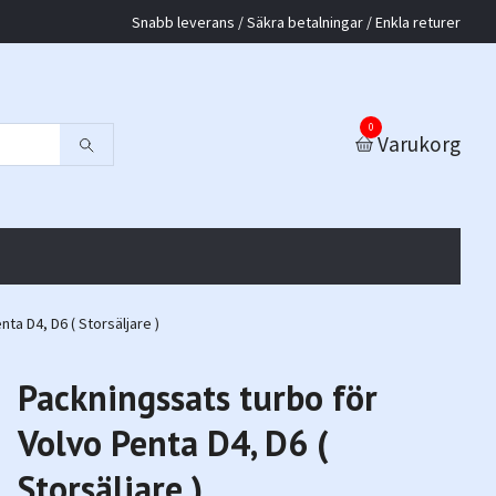
Snabb leverans / Säkra betalningar / Enkla returer
0
Varukorg
ta D4, D6 ( Storsäljare )
Packningssats turbo för
Volvo Penta D4, D6 (
Storsäljare )