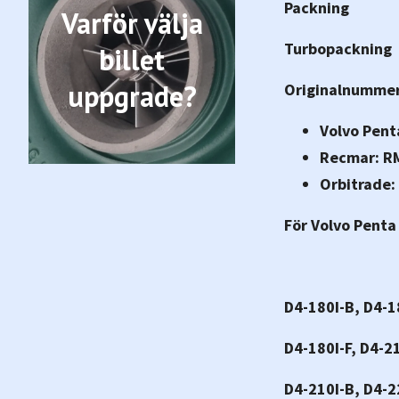
Packning
Varför välja
Turbopackning
billet
uppgrade?
Originalnummer
Volvo Pent
Recmar: R
Orbitrade:
För Volvo Penta
D4-180I-B, D4-1
D4-180I-F, D4-2
D4-210I-B, D4-2