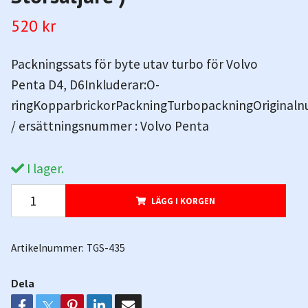
520 kr
Packningssats för byte utav turbo för Volvo
Penta D4, D6Inkluderar:O-
ringKopparbrickorPackningTurbopackningOriginal
/ ersättningsnummer : Volvo Penta
I lager.
LÄGG I KORGEN
Artikelnummer:
TGS-435
Dela