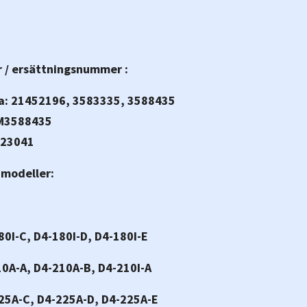
 / ersättningsnummer :
a: 21452196, 3583335, 3588435
M3588435
 23041
 modeller:
80I-C, D4-180I-D, D4-180I-E
10A-A, D4-210A-B, D4-210I-A
25A-C, D4-225A-D, D4-225A-E