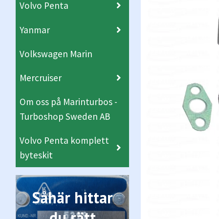
Volvo Penta
Yanmar
Volkswagen Marin
Mercruiser
Om oss på Marinturbos -
Turboshop Sweden AB
Volvo Penta komplett
byteskit
Såhär hittar
du rätt