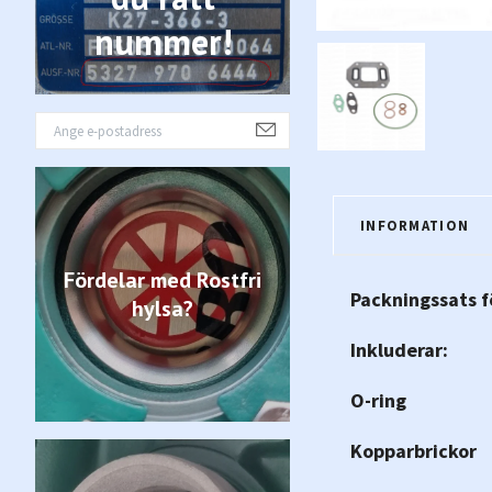
nummer!
INFORMATION
Fördelar med Rostfri
Packningssats f
hylsa?
Inkluderar:
O-ring
Kopparbrickor