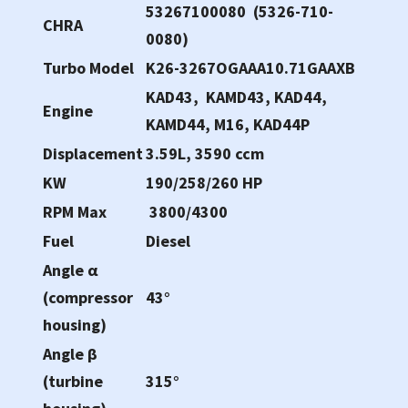
53267100080 (5326-710-
CHRA
0080)
Turbo Model
K26-3267OGAAA10.71GAAXB
KAD43, KAMD43, KAD44,
Engine
KAMD44, M16, KAD44P
Displacement
3.59L, 3590 ccm
KW
190/258/260 HP
RPM Max
3800/4300
Fuel
Diesel
Angle α
(compressor
43°
housing)
Angle β
(turbine
315°