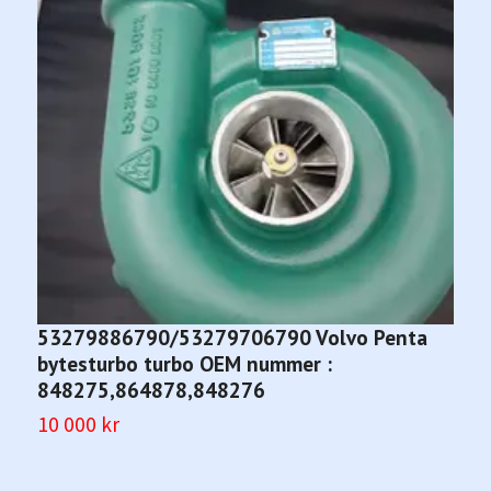
53279886790/53279706790 Volvo Penta
5
bytesturbo turbo OEM nummer :
K
848275,864878,848276
3
10 000 kr
2