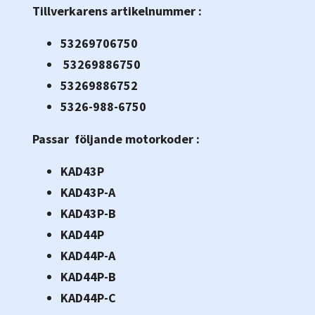
Tillverkarens artikelnummer :
53269706750
53269886750
53269886752
5326-988-6750
Passar följande motorkoder :
KAD43P
KAD43P-A
KAD43P-B
KAD44P
KAD44P-A
KAD44P-B
KAD44P-C