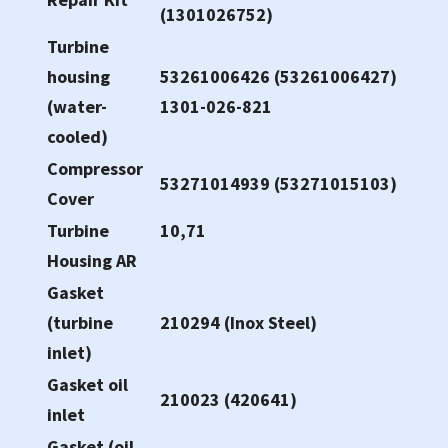
(1301026752)
Turbine
housing
53261006426 (53261006427)
(water-
1301-026-821
cooled)
Compressor
53271014939 (53271015103)
Cover
Turbine
10,71
Housing AR
Gasket
(turbine
210294 (Inox Steel)
inlet)
Gasket oil
210023 (420641)
inlet
Gasket (oil