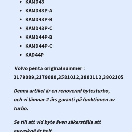
KAMD43
KAMD43P-A
KAMD43P-B
KAMD43P-C
KAMD44P-B
KAMD44P-C
KAD44P
Volvo penta originalnummer :
2179089,2179080,3581012,3802112,3802105
Denna artikel är en renoverad bytesturbo,
och vi lämnar 2 års garanti på funktionen av
turbo.
Se till att vid byte även säkerställa att
avgasknä är helt.