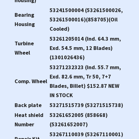
housing)
53241500004 (53261500026,
Bearing
53261500016)(858705)(Oil
Housing
Cooled)
53261205014 (Ind. 64.3 mm,
Turbine
Exd. 54.5 mm, 12 Blades)
Wheel
(1301026436)
53271232323 (Ind. 55.7 mm,
Exd. 82.6 mm, Tr 50, 7+7
Comp. Wheel
Blades, Billet) $152.87 NEW
IN STOCK
Back plate
53271515739 (53271515738)
Heat shield
53261652005 (858668)
Number
(53261652007)
53267110039 (53267110001)
Repair Kit