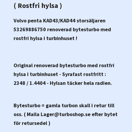
( Rostfri hylsa )
Volvo penta KAD43/KAD44 storsäljaren
53269886750 renoverad bytesturbo med
rostfri hylsa i turbinhuset !
Original renoverad bytesturbo med rostfri
hylsa i turbinhuset
- Syrafast rostfritt :
2348 / 1.4404
- Hylsan täcker hela radien.
Bytesturbo = gamla turbon skall i retur till
oss. ( Maila
Lager@turboshop.se
efter bytet
för retursedel )