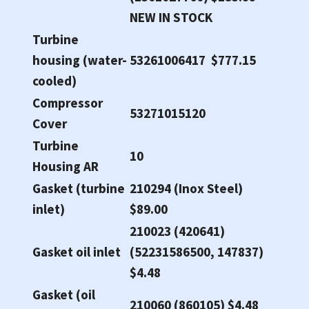
NEW IN STOCK
Turbine
housing (water-
53261006417 $777.15
cooled)
Compressor
53271015120
Cover
Turbine
10
Housing AR
Gasket (turbine
210294 (Inox Steel)
inlet)
$89.00
210023 (420641)
Gasket oil inlet
(52231586500, 147837)
$4.48
Gasket (oil
210060 (860105) $4.48