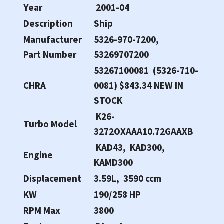
Year
2001-04
Description
Ship
Manufacturer
5326-970-7200,
Part Number
53269707200
53267100081 (5326-710-
CHRA
0081) $843.34 NEW IN
STOCK
K26-
Turbo Model
3272OXAAA10.72GAAXB
KAD43, KAD300,
Engine
KAMD300
Displacement
3.59L, 3590 ccm
KW
190/258 HP
RPM Max
3800