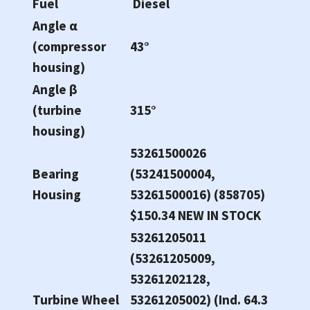
Fuel
Diesel
Angle α
(compressor
43°
housing)
Angle β
(turbine
315°
housing)
53261500026
Bearing
(53241500004,
Housing
53261500016) (858705)
$150.34 NEW IN STOCK
53261205011
(53261205009,
53261202128,
Turbine Wheel
53261205002) (Ind. 64.3