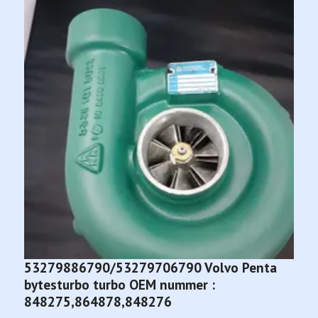
53279886790/53279706790 Volvo Penta
S
bytesturbo turbo OEM nummer :
(
848275,864878,848276
Sl