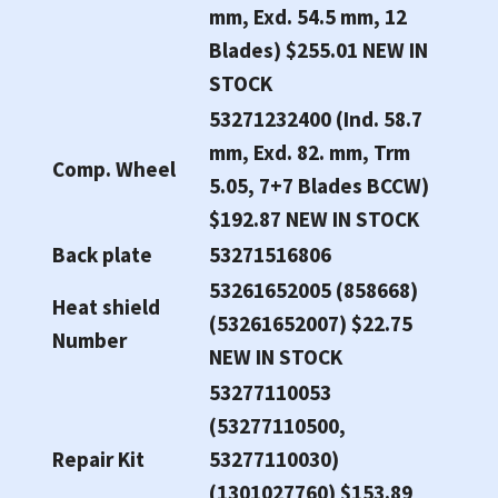
mm, Exd. 54.5 mm, 12
Blades) $255.01 NEW IN
STOCK
53271232400 (Ind. 58.7
mm, Exd. 82. mm, Trm
Comp. Wheel
5.05, 7+7 Blades BCCW)
$192.87 NEW IN STOCK
Back plate
53271516806
53261652005 (858668)
Heat shield
(53261652007) $22.75
Number
NEW IN STOCK
53277110053
(53277110500,
Repair Kit
53277110030)
(1301027760) $153.89