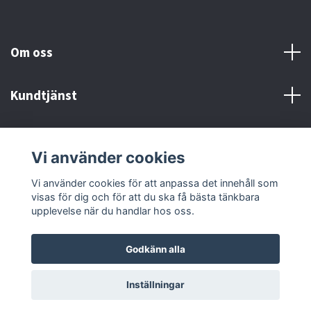
Om oss
Kundtjänst
Fotmeny
Vi använder cookies
Sociala medier
Vi använder cookies för att anpassa det innehåll som
visas för dig och för att du ska få bästa tänkbara
upplevelse när du handlar hos oss.
Godkänn alla
© 2026 www.Marinturbos.se - Turboshop Sweden AB
Inställningar