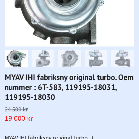
MYAV IHI fabriksny original turbo. Oem
nummer : 6T-583, 119195-18031,
119195-18030
24 500 kr
19 000 kr
MYAV IHI fabriksny original turbo . (