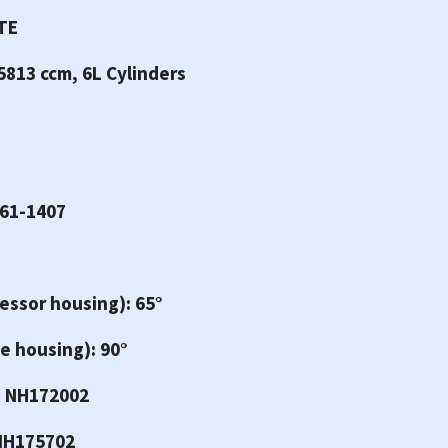
TE
5813 ccm, 6L Cylinders
561-1407
essor housing): 65°
e housing): 90°
: NH172002
NH175702