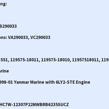
ing:
VB290033
ons: VA290033, VC290033
-551, 119575-18011, 119575-18010, 11957518011, 11
arine
1998-01 Yanmar Marine with 6LY2-STE Engine
 RHC7W-12307P22NWBRB6235SUCZ