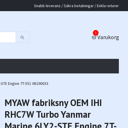
Snabb leverans / Säkra betalningar / Enkla returer
0
Varukorg
-STE Engine 7T-551 VB290033
MYAW fabriksny OEM IHI
RHC7W Turbo Yanmar
Marine 6LY2-STE Engine 7T-