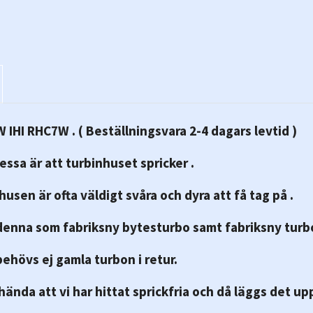
IHI RHC7W . ( Beställningsvara 2-4 dagars levtid )
dessa är att turbinhuset spricker .
husen är ofta väldigt svåra och dyra att få tag på .
denna som fabriksny bytesturbo samt fabriksny turbo
ehövs ej gamla turbon i retur.
hända att vi har hittat sprickfria och då läggs det u