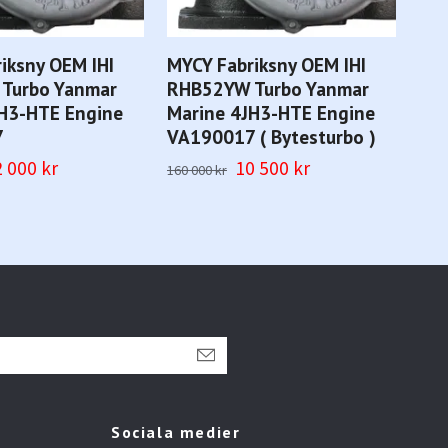
iksny OEM IHI
MYCY Fabriksny OEM IHI
MYA
Turbo Yanmar
RHB52YW Turbo Yanmar
RH
JH3-HTE Engine
Marine 4JH3-HTE Engine
Mar
7
VA190017 ( Bytesturbo )
7T
Byt
 000 kr
10 500 kr
160 000 kr
28 
Sociala medier