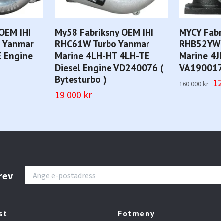
OEM IHI
My58 Fabriksny OEM IHI
MYCY Fabr
 Yanmar
RHC61W Turbo Yanmar
RHB52YW 
E Engine
Marine 4LH-HT 4LH-TE
Marine 4
Diesel Engine VD240076 (
VA19001
Bytesturbo )
12
160 000 kr
19 000 kr
rev
st
Fotmeny