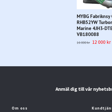
MYBG Fabriknsy 
RHB52YW Turbor
Marine 4JH3-DT
VB180088
12 000 kr
16 000 kr
Anmäl dig till vår nyhetsb
Om oss
Kundtjän