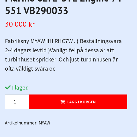
551 VB290033
30 000 kr
Fabriksny MYAW IHI RHC7W . ( Beställningsvara
2-4 dagars levtid )Vanligt fel på dessa är att
turbinhuset spricker .Och just turbinhusen är
ofta väldigt svåra oc
I lager.
LÄGG I KORGEN
Artikelnummer:
MYAW