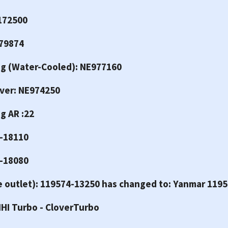
172500
179874
g (Water-Cooled): NE977160
ver: NE974250
g AR :22
3-18110
3-18080
e outlet): 119574-13250 has changed to: Yanmar 119
IHI Turbo - CloverTurbo