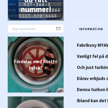
nummer!
INFORMATION
Fabriksny MYAW 
Vanligt fel på 
Fördelar med Rostfri
Och just turbin
hylsa?
Därav erbjuds 
Denna turbon b
Ibland kan det 