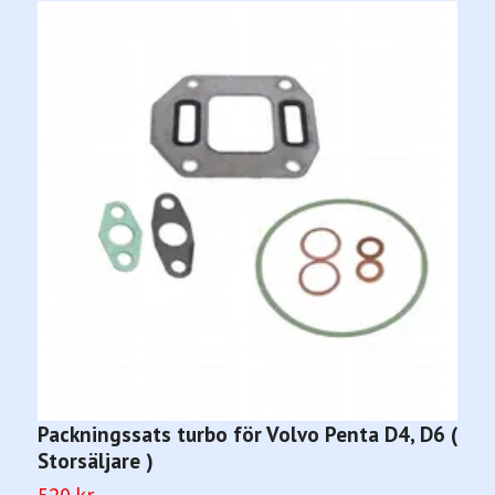
Packningssats turbo för Volvo Penta D4, D6 (
S
Storsäljare )
d
520 kr
3